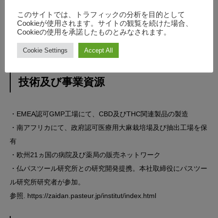
いて、23haのアフリカ最大の政府認可医療用大麻栽培場を有
このサイトでは、トラフィックの分析を目的として
Cookieが使用されます。サイトの観覧を続けた場合、
し、CANNSUNの製品群は、欧州を中心に21か国に普及してお
Cookieの使用を承諾したものとみなされます。
り、11,000薬局、35,000名の医師にて、取り扱われておりま
Cookie Settings
Accept All
す。
技術及び事業資源
・EMEA認可GMP工場にて、CBD及びTHC関連製品の製造
・南アフリカにて、政府認可医療用大麻栽培場及び抽出工場を保
有
・欧州21ヵ国の病院及び薬局の販売ネットワーク
・仏パスツール研究所との研究開発提携。本社取締役にパスツー
ル研究所研究者が参加。
参照.
https://zaidan.pasteur.jp/institut/index.html